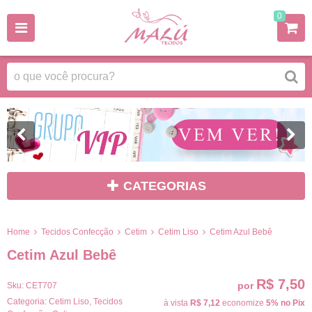
0
CATEGORIAS
Home
Tecidos Confecção
Cetim
Cetim Liso
Cetim Azul Bebê
Cetim Azul Bebê
R$ 7,50
por
Sku:
CET707
Categoria:
Cetim Liso
,
Tecidos
à vista
R$ 7,12
economize
5%
no Pix