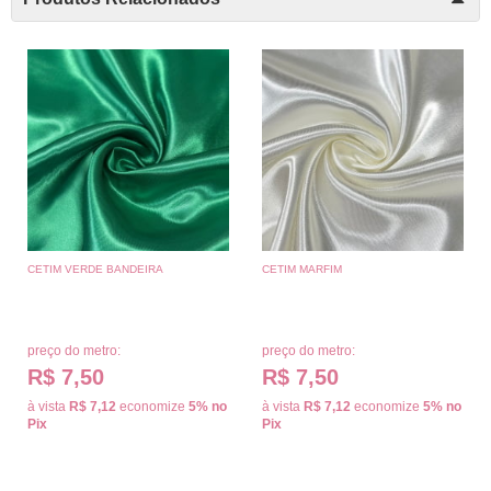
CETIM VERDE BANDEIRA
CETIM MARFIM
preço do metro:
preço do metro:
R$ 7,50
R$ 7,50
à vista
R$ 7,12
economize
5%
no
à vista
R$ 7,12
economize
5%
no
Pix
Pix