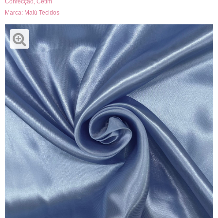
Confecção
,
Cetim
Marca:
Malú Tecidos