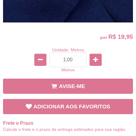
R$ 19,95
por
Unidade: Metros
Metros
AVISE-ME
ADICIONAR AOS FAVORITOS
Frete e Prazo
Calcule o frete e o prazo de entrega estimados para sua região: