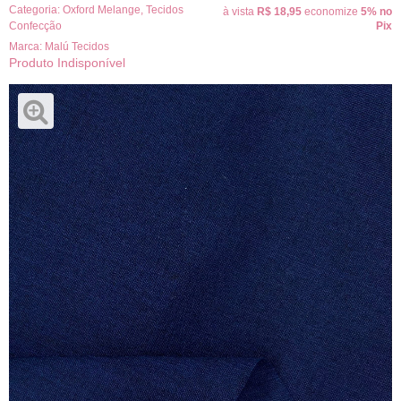
Categoria:
Oxford Melange
,
Tecidos
à vista
R$ 18,95
economize
5%
no
Confecção
Pix
Marca:
Malú Tecidos
Produto Indisponível