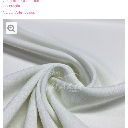
Confecção
,
Oxford
,
Tecidos
Decoração
Marca:
Malú Tecidos