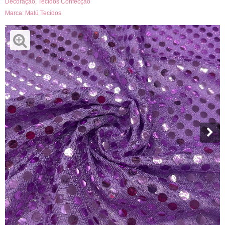
Decoração
,
Tecidos Confecção
Marca:
Malú Tecidos