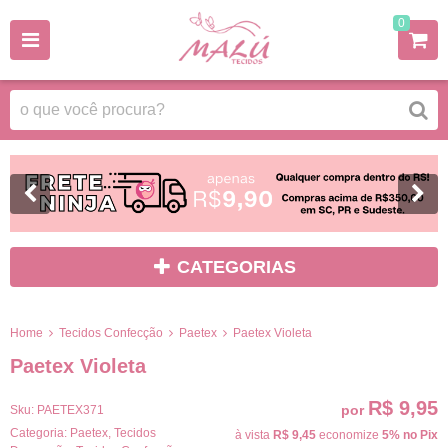
0
CATEGORIAS
Home
Tecidos Confecção
Paetex
Paetex Violeta
Paetex Violeta
R$ 9,95
por
Sku:
PAETEX371
Categoria:
Paetex
,
Tecidos
à vista
R$ 9,45
economize
5%
no Pix