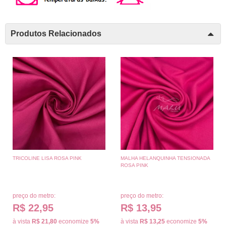
Produtos Relacionados
TRICOLINE LISA ROSA PINK
MALHA HELANQUINHA TENSIONADA
ROSA PINK
preço do metro:
preço do metro:
R$ 22,95
R$ 13,95
à vista
R$ 21,80
economize
5%
à vista
R$ 13,25
economize
5%