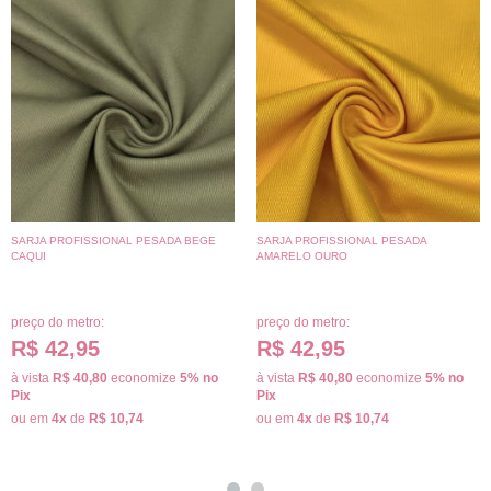
SARJA PROFISSIONAL PESADA BEGE
SARJA PROFISSIONAL PESADA
CAQUI
AMARELO OURO
preço do metro:
preço do metro:
R$ 42,95
R$ 42,95
à vista
R$ 40,80
economize
5%
no
à vista
R$ 40,80
economize
5%
no
Pix
Pix
ou em
4x
de
R$ 10,74
ou em
4x
de
R$ 10,74