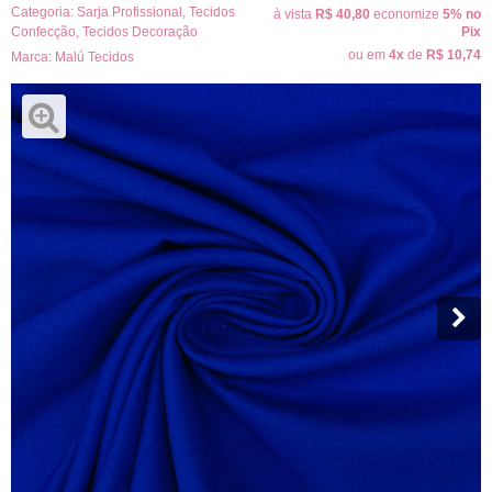
Categoria:
Sarja Profissional
,
Tecidos
à vista
R$ 40,80
economize
5%
no
Confecção
,
Tecidos Decoração
Pix
ou em
4x
de
R$ 10,74
Marca:
Malú Tecidos