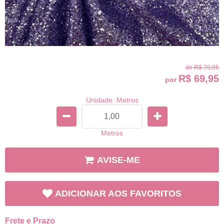
de
R$ 79,95
R$ 69,95
por
Unidade: Metros
Metros
AVISE-ME
ADICIONAR AOS FAVORITOS
Frete e Prazo