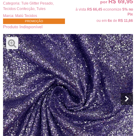
R$ 69,95
por
Categoria:
Tule Glitter Pesado
,
Tecidos Confecção
,
Tules
à vista
R$ 66,45
economize
5%
no
Pix
Marca:
Malú Tecidos
ou em
6x
de
R$ 11,66
PROMOÇÃO
Produto Indisponível