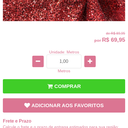
de
R$ 89,95
R$ 69,95
por
Unidade: Metros
Metros
COMPRAR
ADICIONAR AOS FAVORITOS
Frete e Prazo
Calcule o frete e o prazo de entrega estimados para sua região: