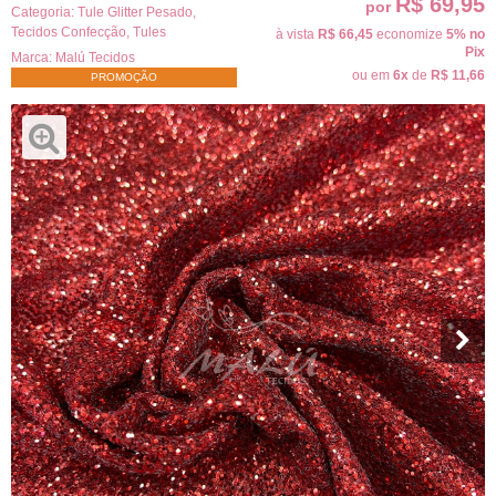
R$ 69,95
por
Categoria:
Tule Glitter Pesado
,
Tecidos Confecção
,
Tules
à vista
R$ 66,45
economize
5%
no
Pix
Marca:
Malú Tecidos
ou em
6x
de
R$ 11,66
PROMOÇÃO