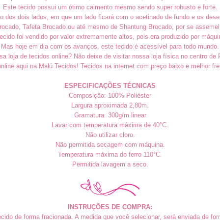
Este tecido possui um ótimo caimento mesmo sendo super robusto e forte.
do dos dois lados, em que um lado ficará com o acetinado de fundo e os dese
ado, Tafeta Brocado ou até mesmo de Shantung Brocado, por se assemelhar
ecido foi vendido por valor extremamente altos, pois era produzido por máqui
Mas hoje em dia com os avanços, este tecido é acessível para todo mundo.
sa loja de tecidos online? Não deixe de visitar nossa loja física no centro de 
nline aqui na Malú Tecidos! Tecidos na internet com preço baixo e melhor fret
ESPECIFICAÇÕES TÉCNICAS
Composição: 100% Poliéster
Largura aproximada 2,80m.
Gramatura: 300g/m linear
Lavar com temperatura máxima de 40°C.
Não utilizar cloro.
Não permitida secagem com máquina.
Temperatura máxima do ferro 110°C.
Permitida lavagem a seco.
INSTRUÇÕES DE COMPRA:
cido de forma fracionada. A medida que você selecionar, será enviada de form