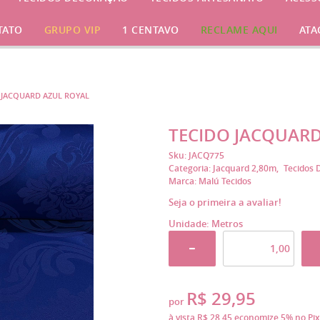
TATO
GRUPO VIP
1 CENTAVO
RECLAME AQUI
ATA
 JACQUARD AZUL ROYAL
TECIDO JACQUARD
Sku:
JACQ775
Categoria:
Jacquard 2,80m
Tecidos 
Marca:
Malú Tecidos
Seja o primeira a avaliar!
Unidade: Metros
R$ 29,95
por
à vista
R$ 28,45
economize
5%
no Pix