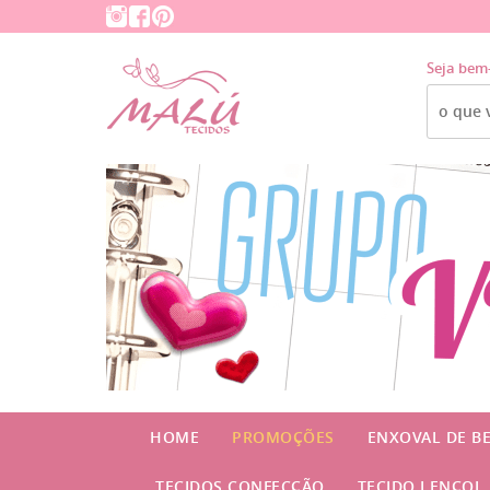
Seja bem
HOME
PROMOÇÕES
ENXOVAL DE B
TECIDOS CONFECÇÃO
TECIDO LENÇOL