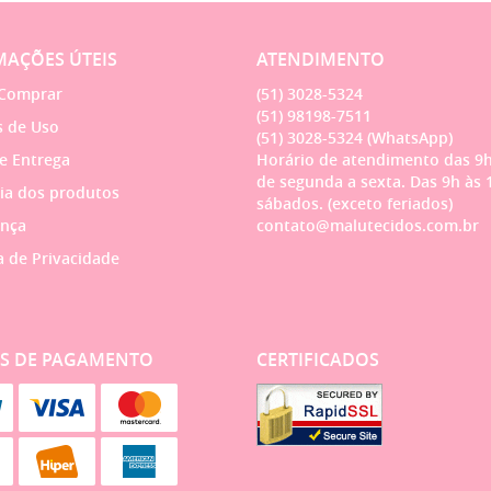
AÇÕES ÚTEIS
ATENDIMENTO
Comprar
(51)
3028-5324
(51)
98198-7511
 de Uso
(51)
3028-5324
(WhatsApp)
 e Entrega
Horário de atendimento das 9h
de segunda a sexta. Das 9h às 
ia dos produtos
sábados. (exceto feriados)
nça
contato@malutecidos.com.br
a de Privacidade
S DE PAGAMENTO
CERTIFICADOS