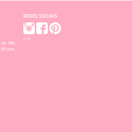
REDES SOCIAIS
< />
 às 18h,
13h nos