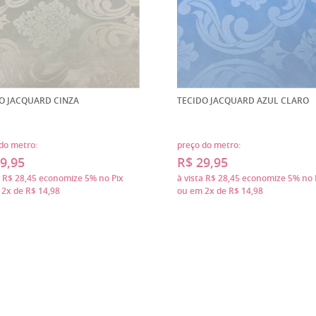
O JACQUARD CINZA
TECIDO JACQUARD AZUL CLARO
do metro:
preço do metro:
9,95
R$ 29,95
a
R$ 28,45
economize
5%
no Pix
à vista
R$ 28,45
economize
5%
no 
m
2x
de
R$ 14,98
ou em
2x
de
R$ 14,98