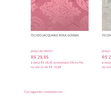
TECIDO JACQUARD ROSA GOIABA
TECID
preço do metro:
preço 
R$ 29,95
R$ 2
à vista
R$ 28,45
economize
5%
no Pix
à vist
ou em
2x
de
R$ 14,98
ou e
Carregando comentários ...