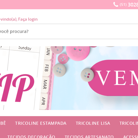
3028
(51)
-vindo(a),
Faça login
EBÊ
TRICOLINE ESTAMPADA
TRICOLINE LISA
TRICOL
TECIDOS DECORAÇÃO
TECIDOS ARTESANATO
ACESS