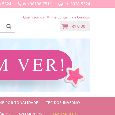
-5324
98198-7511
3028-5324
(51)
(51)
Quem Somos
Minha Conta
Fale Conosco
R$ 0,00
INE POR TONALIDADE
TECIDOS INVERNO
ÓRIOS
AVIAMENTOS
LANÇAMENTOS