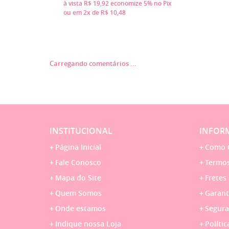
à vista
R$ 19,92
economize
5%
no Pix
ou em
2x
de
R$ 10,48
Carregando comentários ...
INSTITUCIONAL
INFORM
Página Inicial
Como 
Fale Conosco
Termos
Mapa do Site
Fretes
Quem Somos
Garant
Onde estamos
Segura
Indique nossa Loja
Polític