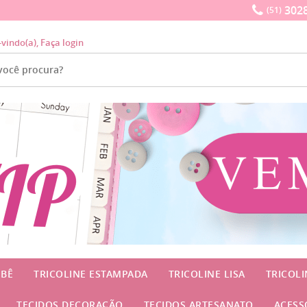
3028
(51)
-vindo(a),
Faça login
EBÊ
TRICOLINE ESTAMPADA
TRICOLINE LISA
TRICOL
TECIDOS DECORAÇÃO
TECIDOS ARTESANATO
ACESS