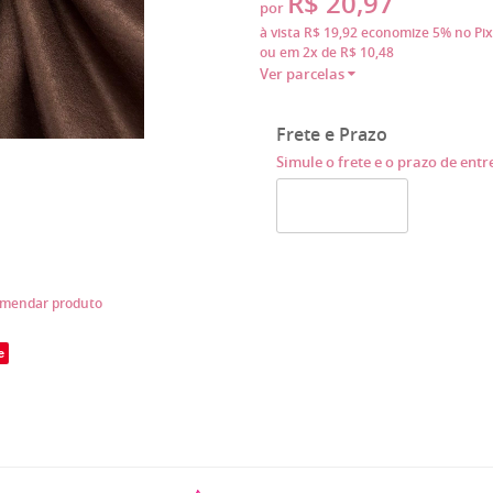
R$ 20,97
por
à vista
R$ 19,92
economize
5%
no Pix
ou em
2x
de
R$ 10,48
Ver parcelas
Frete e Prazo
Simule o frete e o prazo de ent
mendar produto
e