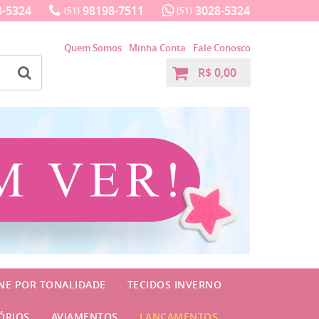
-5324
98198-7511
3028-5324
(51)
(51)
Quem Somos
Minha Conta
Fale Conosco
R$ 0,00
INE POR TONALIDADE
TECIDOS INVERNO
ÓRIOS
AVIAMENTOS
LANÇAMENTOS