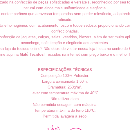
ado na confecção de peças sofisticadas e versáteis, reconhecido por seu t
natural com ainda mais uniformidade e elegância.
ontemporâneo que atravessa temporadas sem perder relevância, adaptando-s
refinado.
elicada e homogênea, com acabamento fosco e toque sedoso, proporcionando co
confeccionadas.
fecção de jaquetas, calças, saias, vestidos, blazers, além de ser muito apl
aconchego, sofisticação e elegância aos ambientes.
sa loja de tecidos online? Não deixe de visitar nossa loja física no centro de 
ine aqui na
Malú Tecidos
! Teccidos na internet com preço baixo e o melhor f
ESPECIFICAÇÕES TÉCNICAS
Composição 100% Poliéster
.
Largura aproximada 1,50m.
Gramatura: 260g/m².
Lavar com temperatura máxima de 40°C.
Não utilizar cloro.
Não permitida secagem com máquina.
Temperatura máxima do ferro 110°C.
Permitida lavagem a seco.