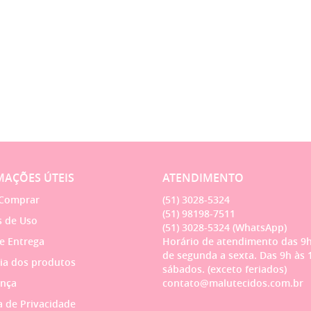
AÇÕES ÚTEIS
ATENDIMENTO
Comprar
(51)
3028-5324
(51)
98198-7511
 de Uso
(51)
3028-5324
(WhatsApp)
 e Entrega
Horário de atendimento das 9h
de segunda a sexta. Das 9h às 
ia dos produtos
sábados. (exceto feriados)
nça
contato@malutecidos.com.br
a de Privacidade