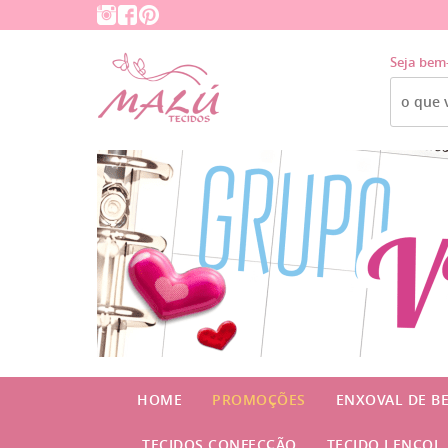
Seja bem
HOME
PROMOÇÕES
ENXOVAL DE B
TECIDOS CONFECÇÃO
TECIDO LENÇOL