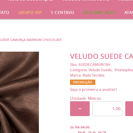
TATO
GRUPO VIP
1 CENTAVO
RECLAME AQUI
ATA
SUEDE CAMURÇA MARROM CHOCOLATE
VELUDO SUEDE C
Sku:
SUEDECAMURC9H
Categoria:
Veludo Suede
Promoçõe
Marca:
Malú Tecidos
PROMOÇÃO
Seja o primeira a avaliar!
Unidade: Metros
de
R$ 34,95