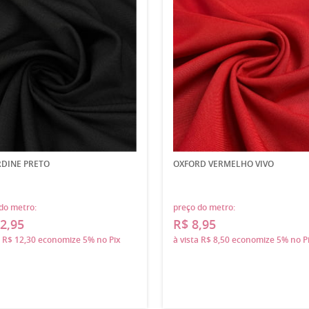
DINE PRETO
OXFORD VERMELHO VIVO
do metro:
preço do metro:
2,95
R$ 8,95
a
R$ 12,30
economize
5%
no Pix
à vista
R$ 8,50
economize
5%
no P