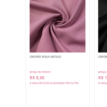
OXFORD ROSA ANTIGO
OXFOR
preço do metro:
preço 
R$ 8,95
R$ 1
à vista
R$ 8,50
economize
5%
no Pix
à vist