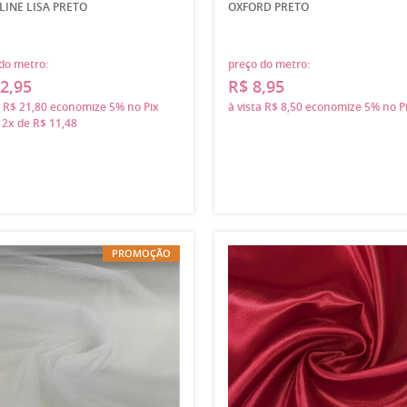
LINE LISA PRETO
OXFORD PRETO
do metro:
preço do metro:
2,95
R$ 8,95
a
R$ 21,80
economize
5%
no Pix
à vista
R$ 8,50
economize
5%
no P
m
2x
de
R$ 11,48
PROMOÇÃO