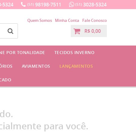
-5324
98198-7511
3028-5324
(51)
(51)
Quem Somos
Minha Conta
Fale Conosco
R$ 0,00
INE POR TONALIDADE
TECIDOS INVERNO
ÓRIOS
AVIAMENTOS
LANÇAMENTOS
CADO
do.
ialmente para você.