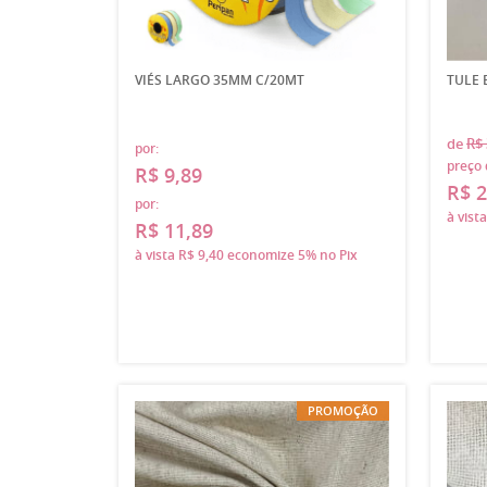
VIÉS LARGO 35MM C/20MT
TULE
de
R$ 
por:
preço 
R$ 9,89
R$ 2
por:
à vist
R$ 11,89
à vista
R$ 9,40
economize
5%
no Pix
PROMOÇÃO