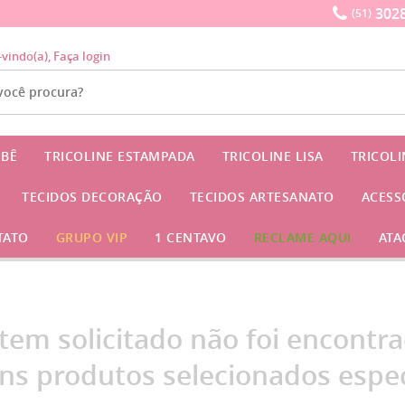
3028
(51)
-vindo(a),
Faça login
EBÊ
TRICOLINE ESTAMPADA
TRICOLINE LISA
TRICOL
TECIDOS DECORAÇÃO
TECIDOS ARTESANATO
ACESS
TATO
GRUPO VIP
1 CENTAVO
RECLAME AQUI
ATA
item solicitado não foi encontra
ns produtos selecionados espec