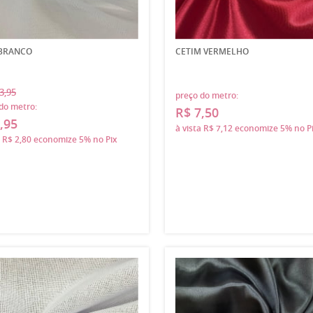
 BRANCO
CETIM VERMELHO
3,95
preço do metro:
do metro:
R$ 7,50
,95
à vista
R$ 7,12
economize
5%
no P
a
R$ 2,80
economize
5%
no Pix