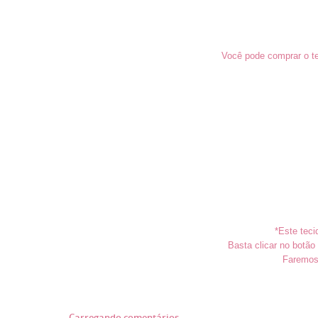
Você pode comprar o te
*Este teci
Basta clicar no botã
Faremos 
Carregando comentários ...