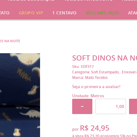
TATO
GRUPO VIP
1 CENTAVO
RECLAME AQUI
ATA
OS NA NOITE
SOFT DINOS NA N
Sku:
SOF317
Categoria:
Soft Estampado
Enxoval 
Marca:
Malú Tecidos
Seja o primeira a avaliar!
Unidade: Metros
R$ 24,95
por
à vista
R$ 23,70
economize
5%
no Pix