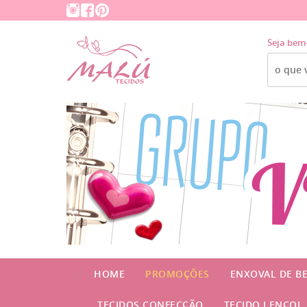
Seja bem
HOME
PROMOÇÕES
ENXOVAL DE B
TECIDOS CONFECÇÃO
TECIDO LENÇOL