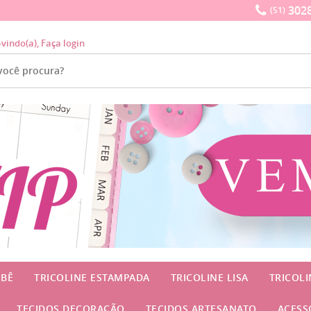
3028
(51)
-vindo(a),
Faça login
EBÊ
TRICOLINE ESTAMPADA
TRICOLINE LISA
TRICOL
TECIDOS DECORAÇÃO
TECIDOS ARTESANATO
ACESS