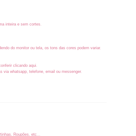
a inteira e sem cortes.
endo do monitor ou tela, os tons das cores podem variar.
conferir
clicando aqui
.
 via whatsapp, telefone, email ou messenger.
inhas, Roupões, etc...