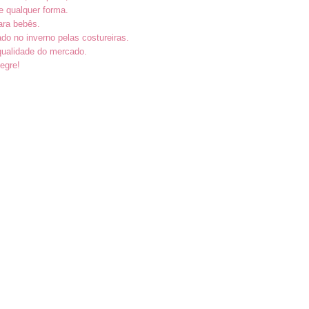
e qualquer forma.
ara bebês.
ado no inverno pelas costureiras.
qualidade do mercado.
egre!