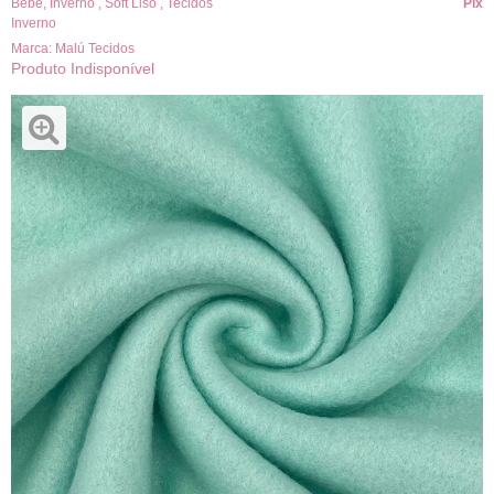
Bebê
,
Inverno
,
Soft Liso
,
Tecidos
Pix
Inverno
Marca:
Malú Tecidos
Produto Indisponível