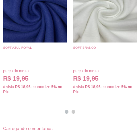
SOFT AZUL ROYAL
SOFT BRANCO
preço do metro:
preço do metro:
R$ 19,95
R$ 19,95
à vista
R$ 18,95
economize
5%
no
à vista
R$ 18,95
economize
5%
no
Pix
Pix
Carregando comentários ...