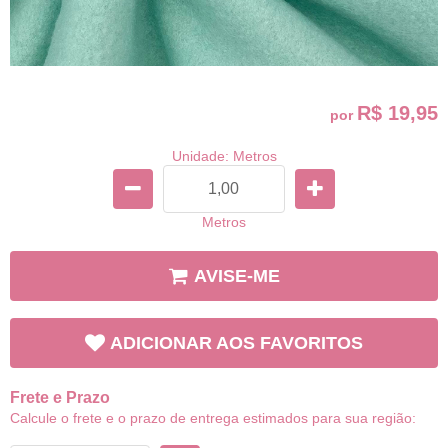
R$ 19,95
por
Unidade: Metros
Metros
AVISE-ME
ADICIONAR AOS FAVORITOS
Frete e Prazo
Calcule o frete e o prazo de entrega estimados para sua região: