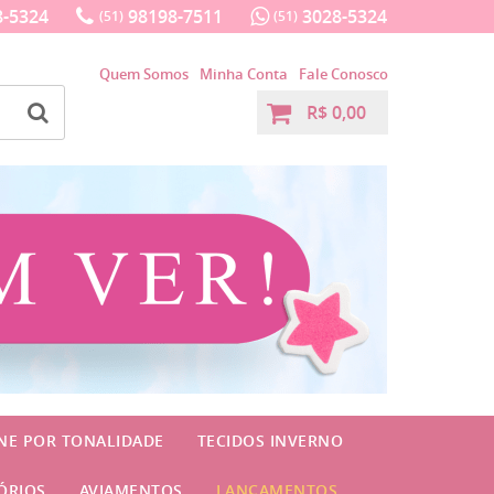
-5324
98198-7511
3028-5324
(51)
(51)
Quem Somos
Minha Conta
Fale Conosco
R$ 0,00
INE POR TONALIDADE
TECIDOS INVERNO
ÓRIOS
AVIAMENTOS
LANÇAMENTOS