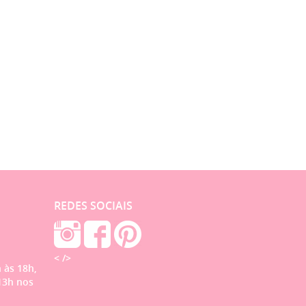
REDES SOCIAIS
< />
 às 18h,
13h nos