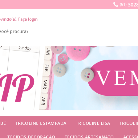
3028
(51)
-vindo(a),
Faça login
EBÊ
TRICOLINE ESTAMPADA
TRICOLINE LISA
TRICOL
TECIDOS DECORAÇÃO
TECIDOS ARTESANATO
ACESS