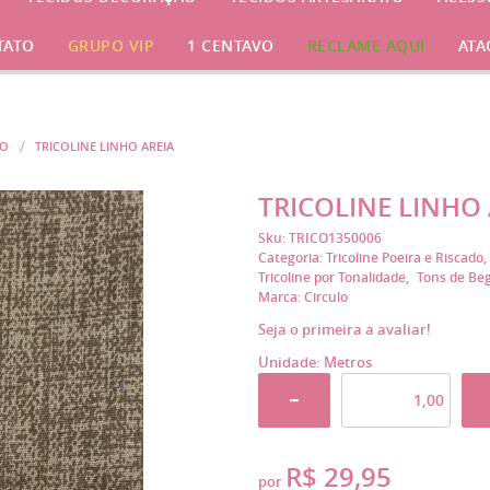
TATO
GRUPO VIP
1 CENTAVO
RECLAME AQUI
ATA
DO
TRICOLINE LINHO AREIA
TRICOLINE LINHO 
Sku:
TRICO1350006
Categoria:
Tricoline Poeira e Riscado
Tricoline por Tonalidade
Tons de Be
Marca:
Circulo
Seja o primeira a avaliar!
Unidade: Metros
R$ 29,95
por