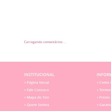
Carregando comentários ...
INSTITUCIONAL
INFORM
Página Inicial
Como 
Fale Conosco
Termos
Mapa do Site
Fretes
Quem Somos
Garant