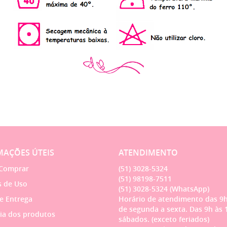
AÇÕES ÚTEIS
ATENDIMENTO
Comprar
(51)
3028-5324
(51)
98198-7511
 de Uso
(51)
3028-5324
(WhatsApp)
 e Entrega
Horário de atendimento das 9h
de segunda a sexta. Das 9h às 
ia dos produtos
sábados. (exceto feriados)