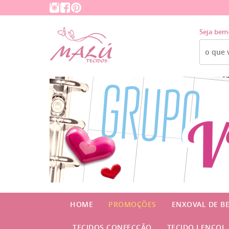
Seja bem
HOME
PROMOÇÕES
ENXOVAL DE B
TECIDOS CONFECÇÃO
TECIDO LENÇOL