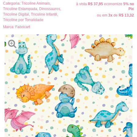
Categoria:
Tricoline Animais
,
à vista
R$ 37,95
economize
5%
no
Tricoline Estampada
,
Dinossauros
,
Pix
Tricoline Digital
,
Tricoline Infantil
,
ou em
3x
de
R$ 13,32
Tricoline por Tonalidade
Marca:
Fabricart