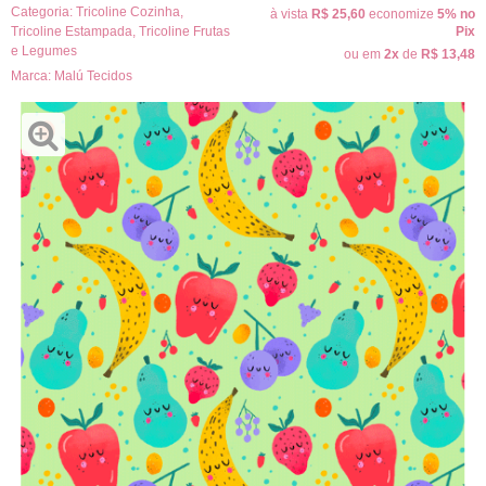
Categoria:
Tricoline Cozinha
,
à vista
R$ 25,60
economize
5%
no
Tricoline Estampada
,
Tricoline Frutas
Pix
e Legumes
ou em
2x
de
R$ 13,48
Marca:
Malú Tecidos