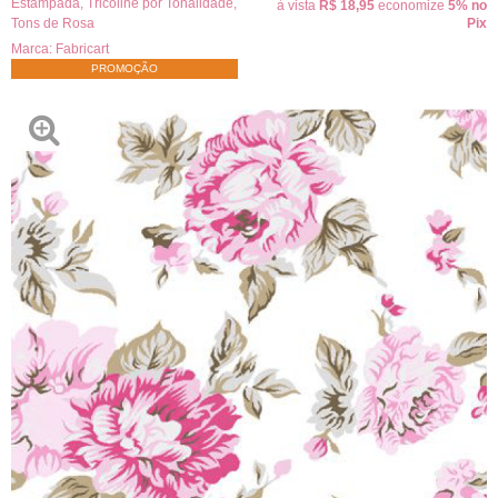
Estampada
,
Tricoline por Tonalidade
,
à vista
R$ 18,95
economize
5%
no
Tons de Rosa
Pix
Marca:
Fabricart
PROMOÇÃO