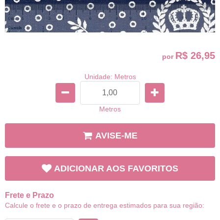
R$ 26,95
por
Unidade: Metros
Metros
AVISE-ME
ADICIONAR AOS FAVORITOS
Frete e Prazo
Calcule o frete e o prazo de entrega estimados para sua região: