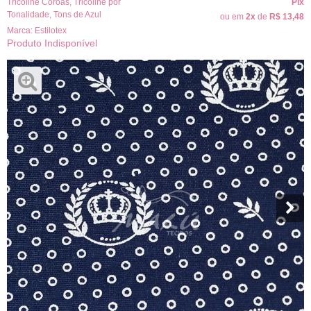
Tricoline Coroas
,
Tricoline por
Pix
Tonalidade
,
Tons de Azul
ou em
2x
de
R$ 13,48
Marca:
Estilotex
Produto Indisponível