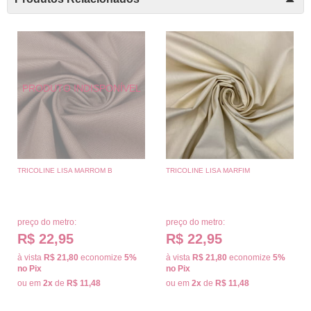
TRICOLINE LISA MARROM B
TRICOLINE LISA MARFIM
preço do metro:
preço do metro:
R$ 22,95
R$ 22,95
à vista
R$ 21,80
economize
5%
à vista
R$ 21,80
economize
5%
no Pix
no Pix
ou em
2x
de
R$ 11,48
ou em
2x
de
R$ 11,48