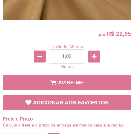
R$ 22,95
por
Unidade: Metros
Metros
AVISE-ME
ADICIONAR AOS FAVORITOS
Frete e Prazo
Calcule o frete e o prazo de entrega estimados para sua região: