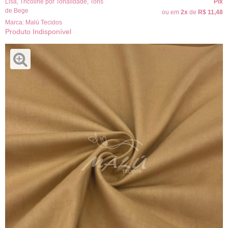
Lisa
,
Tricoline por Tonalidade
,
Tons
Pix
de Bege
ou em
2x
de
R$ 11,48
Marca:
Malú Tecidos
Produto Indisponível