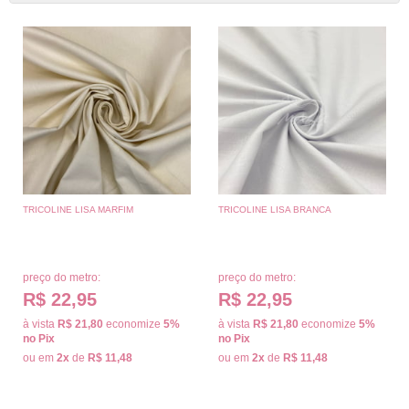
TRICOLINE LISA MARFIM
TRICOLINE LISA BRANCA
preço do metro:
preço do metro:
R$ 22,95
R$ 22,95
à vista
R$ 21,80
economize
5%
à vista
R$ 21,80
economize
5%
no Pix
no Pix
ou em
2x
de
R$ 11,48
ou em
2x
de
R$ 11,48