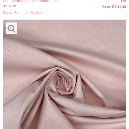
Lisa
,
Tricoline por Tonalidade
,
Tons
Pix
de Rosa
ou em
2x
de
R$ 11,48
Marca:
Fernando Maluhy