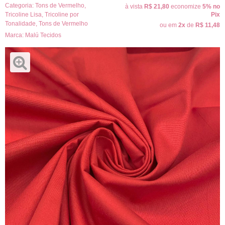
Categoria:
Tons de Vermelho
,
à vista
R$ 21,80
economize
5%
no
Tricoline Lisa
,
Tricoline por
Pix
Tonalidade
,
Tons de Vermelho
ou em
2x
de
R$ 11,48
Marca:
Malú Tecidos