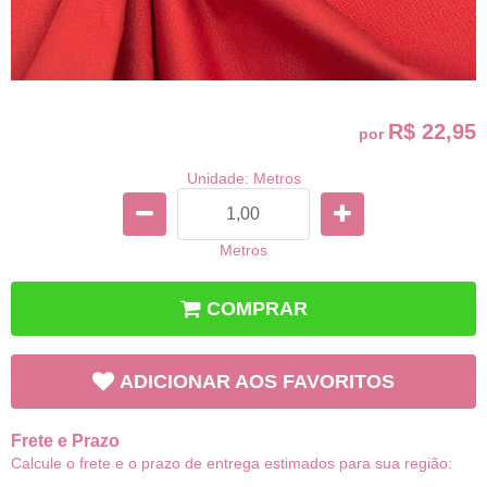
R$ 22,95
por
Unidade: Metros
Metros
COMPRAR
ADICIONAR AOS FAVORITOS
Frete e Prazo
Calcule o frete e o prazo de entrega estimados para sua região: