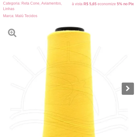
Categoria:
Reta Cone
,
Aviamentos
,
à vista
R$ 5,65
economize
5%
no Pix
Linhas
Marca:
Malú Tecidos