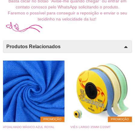
Basta clicar no botão "Avise-me quando chegar" ou entrar em
contato conosco pelo WhatsApp solicitando o produto.
Faremos o possível para conseguir a reposição e enviar o seu
tecidinho na velocidade da luz!
Produtos Relacionados
PROMOÇÃO
PROMOÇÃO
ATOALHADO MÁGICO AZUL ROYAL
VIÉS LARGO 35MM C/20MT