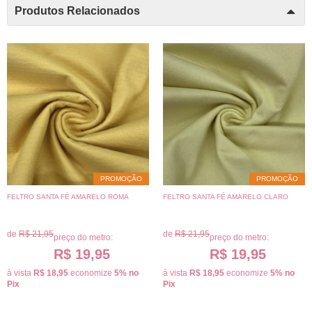
Produtos Relacionados
PROMOÇÃO
PROMOÇÃO
FELTRO SANTA FÉ AMARELO ROMA
FELTRO SANTA FÉ AMARELO CLARO
de
R$ 21,95
de
R$ 21,95
preço do metro:
preço do metro:
R$ 19,95
R$ 19,95
à vista
R$ 18,95
economize
5%
no
à vista
R$ 18,95
economize
5%
no
Pix
Pix