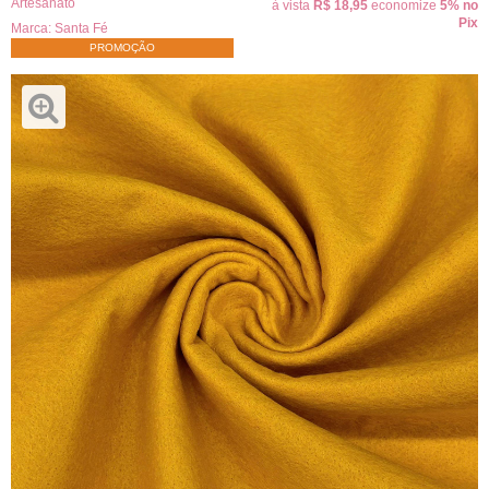
Artesanato
à vista
R$ 18,95
economize
5%
no
Pix
Marca:
Santa Fé
PROMOÇÃO