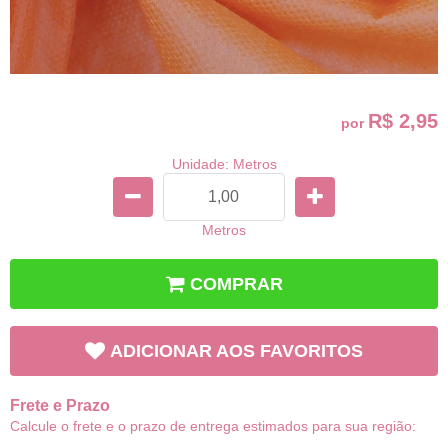
R$ 2,95
por
Unidade: Metros
Metros
COMPRAR
ADICIONAR AOS FAVORITOS
Frete e Prazo
Calcule o frete e o prazo de entrega estimados para sua região: