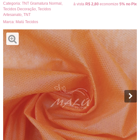
Categoria:
TNT Gramatura Normal
,
à vista
R$ 2,80
economize
5%
no Pix
Tecidos Decoração
,
Tecidos
Artesanato
,
TNT
Marca:
Malú Tecidos