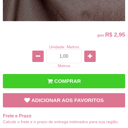
R$ 2,95
por
Unidade: Metros
Metros
COMPRAR
ADICIONAR AOS FAVORITOS
Frete e Prazo
Calcule o frete e o prazo de entrega estimados para sua região: