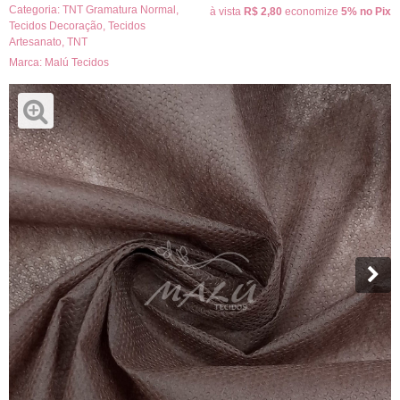
Categoria:
TNT Gramatura Normal
,
à vista
R$ 2,80
economize
5%
no Pix
Tecidos Decoração
,
Tecidos
Artesanato
,
TNT
Marca:
Malú Tecidos