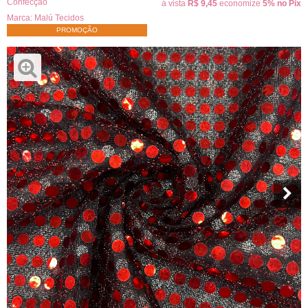
Confecção
à vista
R$ 9,45
economize
5%
no Pix
Marca:
Malú Tecidos
PROMOÇÃO