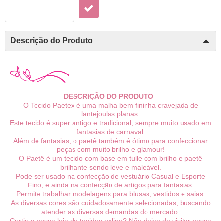
Descrição do Produto
DESCRIÇÃO DO PRODUTO
O Tecido Paetex é uma malha bem fininha cravejada de
lantejoulas planas.
Este tecido é super antigo e tradicional, sempre muito usado em
fantasias de carnaval.
Além de fantasias, o paetê também é ótimo para confeccionar
peças com muito brilho e glamour!
O Paetê é um tecido com base em tulle com brilho e paetê
brilhante sendo leve e maleável.
Pode ser usado na confecção de vestuário Casual e Esporte
Fino, e ainda na confecção de artigos para fantasias.
Permite trabalhar modelagens para blusas, vestidos e saias.
As diversas cores são cuidadosamente selecionadas, buscando
atender as diversas demandas do mercado.
Curtiu a nossa loja de tecidos online? Não deixe de visitar nossa