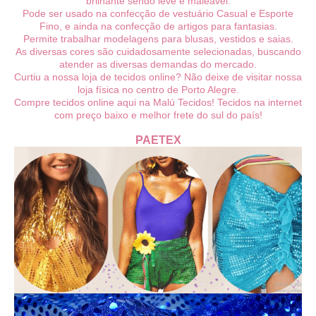
brilhante sendo leve e maleável.
Pode ser usado na confecção de vestuário Casual e Esporte
Fino, e ainda na confecção de artigos para fantasias.
Permite trabalhar modelagens para blusas, vestidos e saias.
As diversas cores são cuidadosamente selecionadas, buscando
atender as diversas demandas do mercado.
Curtiu a nossa loja de tecidos online? Não deixe de visitar nossa
loja física no centro de Porto Alegre.
Compre tecidos online aqui na Malú Tecidos! Tecidos na internet
com preço baixo e melhor frete do sul do país!
PAETEX