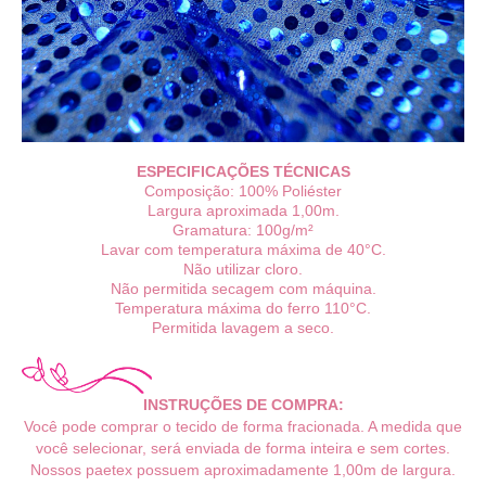
ESPECIFICAÇÕES TÉCNICAS
Composição: 100% Poliéster
Largura aproximada 1,00m.
Gramatura: 100g/m²
Lavar com temperatura máxima de 40°C.
Não utilizar cloro.
Não permitida secagem com máquina.
Temperatura máxima do ferro 110°C.
Permitida lavagem a seco.
INSTRUÇÕES DE COMPRA:
Você pode comprar o tecido de forma fracionada. A medida que
você selecionar, será enviada de forma inteira e sem cortes.
Nossos paetex possuem aproximadamente 1,00m de largura.